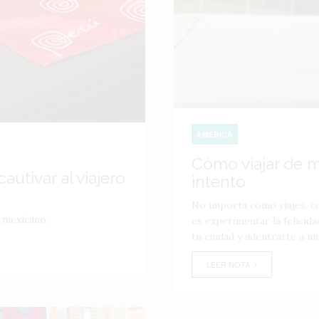
AMÉRICA
Cómo viajar de m
utivar al viajero
intento
No importa cómo viajes, c
o mexicano.
es experimentar la felicid
tu ciudad y adentrarte a nu
LEER NOTA