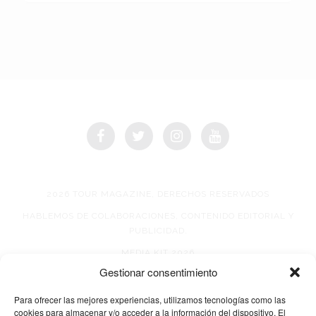
2026 TOUR MAGAZINE, DERECHOS RESERVADOS
HABLEMOS DE COLABORACIONES, CONTENIDO EDITORIAL Y
PUBLICIDAD.
MEDIA KIT 2026
Gestionar consentimiento
AVISO DE PRIVACIDAD
Para ofrecer las mejores experiencias, utilizamos tecnologías como las
cookies para almacenar y/o acceder a la información del dispositivo. El