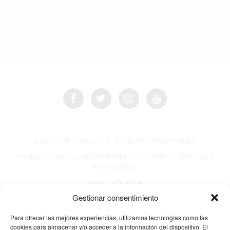
2026 TOUR MAGAZINE, DERECHOS RESERVADOS
HABLEMOS DE COLABORACIONES, CONTENIDO EDITORIAL Y
PUBLICIDAD.
MEDIA KIT 2026
Gestionar consentimiento
AVISO DE PRIVACIDAD
Para ofrecer las mejores experiencias, utilizamos tecnologías como las
cookies para almacenar y/o acceder a la información del dispositivo. El