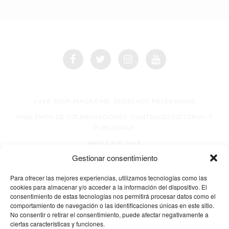
2026 TOUR MAGAZINE, DERECHOS RESERVADOS
HABLEMOS DE COLABORACIONES, CONTENIDO EDITORIAL Y
PUBLICIDAD.
MEDIA KIT 2026
Gestionar consentimiento
AVISO DE PRIVACIDAD
Para ofrecer las mejores experiencias, utilizamos tecnologías como las
cookies para almacenar y/o acceder a la información del dispositivo. El
consentimiento de estas tecnologías nos permitirá procesar datos como el
comportamiento de navegación o las identificaciones únicas en este sitio.
No consentir o retirar el consentimiento, puede afectar negativamente a
ciertas características y funciones.