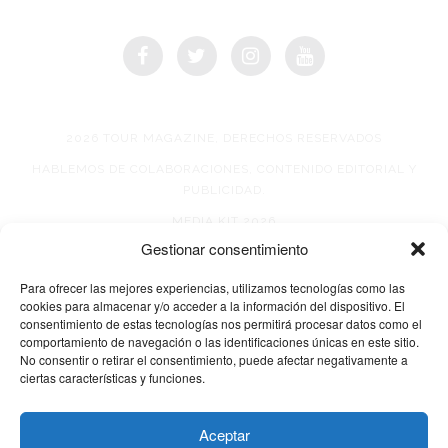
2026 TOUR MAGAZINE, DERECHOS RESERVADOS
HABLEMOS DE COLABORACIONES, CONTENIDO EDITORIAL Y
PUBLICIDAD.
MEDIA KIT 2026
Gestionar consentimiento
AVISO DE PRIVACIDAD
Para ofrecer las mejores experiencias, utilizamos tecnologías como las
cookies para almacenar y/o acceder a la información del dispositivo. El
consentimiento de estas tecnologías nos permitirá procesar datos como el
comportamiento de navegación o las identificaciones únicas en este sitio.
No consentir o retirar el consentimiento, puede afectar negativamente a
ciertas características y funciones.
© 2026 TOUR MAGAZINE
Aceptar