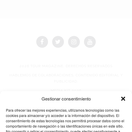
2026 TOUR MAGAZINE, DERECHOS RESERVADOS
HABLEMOS DE COLABORACIONES, CONTENIDO EDITORIAL Y
PUBLICIDAD.
MEDIA KIT 2026
Gestionar consentimiento
AVISO DE PRIVACIDAD
Para ofrecer las mejores experiencias, utilizamos tecnologías como las
cookies para almacenar y/o acceder a la información del dispositivo. El
consentimiento de estas tecnologías nos permitirá procesar datos como el
comportamiento de navegación o las identificaciones únicas en este sitio.
No consentir o retirar el consentimiento, puede afectar negativamente a