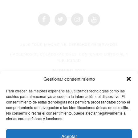
2026 TOUR MAGAZINE, DERECHOS RESERVADOS
HABLEMOS DE COLABORACIONES, CONTENIDO EDITORIAL Y
PUBLICIDAD.
MEDIA KIT 2026
Gestionar consentimiento
AVISO DE PRIVACIDAD
Para ofrecer las mejores experiencias, utilizamos tecnologías como las
cookies para almacenar y/o acceder a la información del dispositivo. El
consentimiento de estas tecnologías nos permitirá procesar datos como el
comportamiento de navegación o las identificaciones únicas en este sitio.
No consentir o retirar el consentimiento, puede afectar negativamente a
ciertas características y funciones.
© 2026 TOUR MAGAZINE
Aceptar