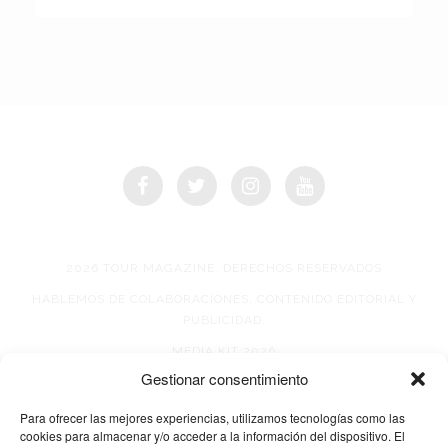
2026 TOUR MAGAZINE, DERECHOS RESERVADOS
HABLEMOS DE COLABORACIONES, CONTENIDO EDITORIAL Y
PUBLICIDAD.
MEDIA KIT 2026
Gestionar consentimiento
AVISO DE PRIVACIDAD
Para ofrecer las mejores experiencias, utilizamos tecnologías como las
cookies para almacenar y/o acceder a la información del dispositivo. El