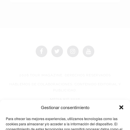
2026 TOUR MAGAZINE, DERECHOS RESERVADOS
HABLEMOS DE COLABORACIONES, CONTENIDO EDITORIAL Y
PUBLICIDAD.
MEDIA KIT 2026
Gestionar consentimiento
AVISO DE PRIVACIDAD
Para ofrecer las mejores experiencias, utilizamos tecnologías como las
cookies para almacenar y/o acceder a la información del dispositivo. El
consentimiento de estas tecnologías nos permitirá procesar datos como el