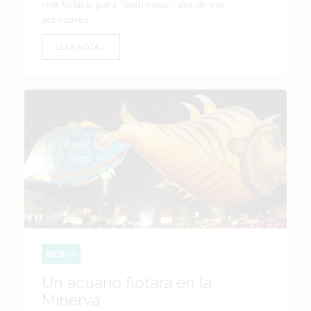
con Volaris para “uniformar” una de sus
aeronaves.
LEER NOTA
MÉXICO
Un acuario flotará en la
Minerva