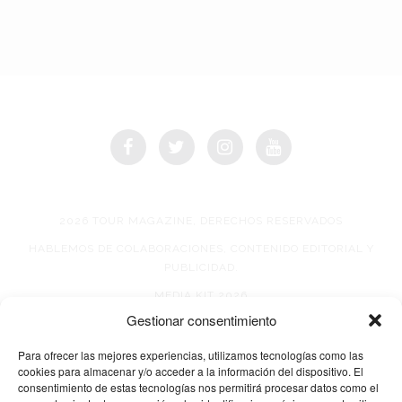
2026 TOUR MAGAZINE, DERECHOS RESERVADOS
HABLEMOS DE COLABORACIONES, CONTENIDO EDITORIAL Y
PUBLICIDAD.
MEDIA KIT 2026
Gestionar consentimiento
AVISO DE PRIVACIDAD
Para ofrecer las mejores experiencias, utilizamos tecnologías como las
cookies para almacenar y/o acceder a la información del dispositivo. El
consentimiento de estas tecnologías nos permitirá procesar datos como el