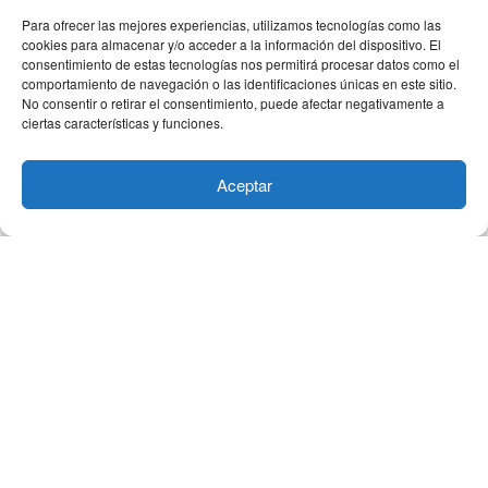
primer ministro canadiense, Justin...
Para ofrecer las mejores experiencias, utilizamos tecnologías como las
cookies para almacenar y/o acceder a la información del dispositivo. El
LEER NOTA
consentimiento de estas tecnologías nos permitirá procesar datos como el
comportamiento de navegación o las identificaciones únicas en este sitio.
No consentir o retirar el consentimiento, puede afectar negativamente a
ciertas características y funciones.
Aceptar
2026 TOUR MAGAZINE, DERECHOS RESERVADOS
HABLEMOS DE COLABORACIONES, CONTENIDO EDITORIAL Y
PUBLICIDAD.
MEDIA KIT 2026