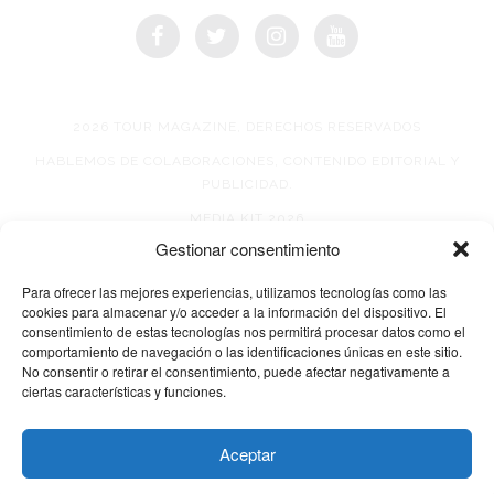
2026 TOUR MAGAZINE, DERECHOS RESERVADOS
HABLEMOS DE COLABORACIONES, CONTENIDO EDITORIAL Y
PUBLICIDAD.
MEDIA KIT 2026
Gestionar consentimiento
AVISO DE PRIVACIDAD
Para ofrecer las mejores experiencias, utilizamos tecnologías como las
cookies para almacenar y/o acceder a la información del dispositivo. El
consentimiento de estas tecnologías nos permitirá procesar datos como el
comportamiento de navegación o las identificaciones únicas en este sitio.
No consentir o retirar el consentimiento, puede afectar negativamente a
ciertas características y funciones.
© 2026 TOUR MAGAZINE
Aceptar