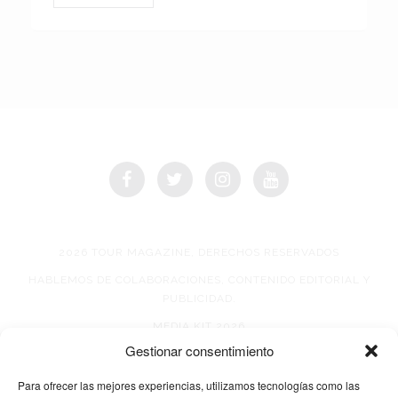
2026 TOUR MAGAZINE, DERECHOS RESERVADOS
HABLEMOS DE COLABORACIONES, CONTENIDO EDITORIAL Y
PUBLICIDAD.
MEDIA KIT 2026
Gestionar consentimiento
AVISO DE PRIVACIDAD
Para ofrecer las mejores experiencias, utilizamos tecnologías como las