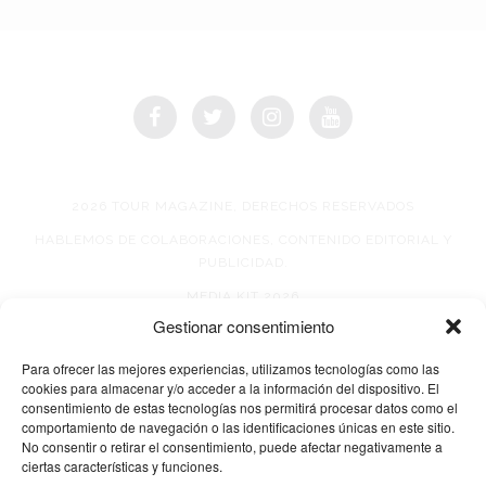
2026 TOUR MAGAZINE, DERECHOS RESERVADOS
HABLEMOS DE COLABORACIONES, CONTENIDO EDITORIAL Y
PUBLICIDAD.
MEDIA KIT 2026
Gestionar consentimiento
AVISO DE PRIVACIDAD
Para ofrecer las mejores experiencias, utilizamos tecnologías como las
cookies para almacenar y/o acceder a la información del dispositivo. El
consentimiento de estas tecnologías nos permitirá procesar datos como el
comportamiento de navegación o las identificaciones únicas en este sitio.
No consentir o retirar el consentimiento, puede afectar negativamente a
ciertas características y funciones.