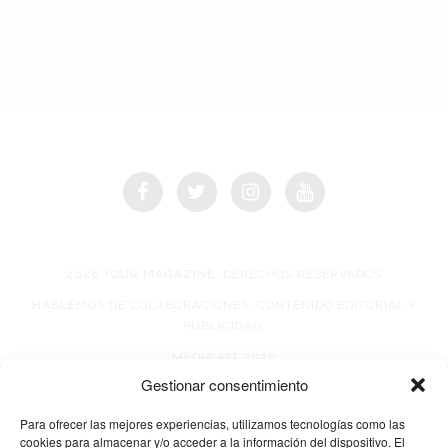
2026 TOUR MAGAZINE, DERECHOS RESERVADOS
HABLEMOS DE COLABORACIONES, CONTENIDO EDITORIAL Y
PUBLICIDAD.
MEDIA KIT 2026
Gestionar consentimiento
AVISO DE PRIVACIDAD
Para ofrecer las mejores experiencias, utilizamos tecnologías como las
cookies para almacenar y/o acceder a la información del dispositivo. El