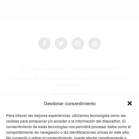
2026 TOUR MAGAZINE, DERECHOS RESERVADOS
HABLEMOS DE COLABORACIONES, CONTENIDO EDITORIAL Y
PUBLICIDAD.
MEDIA KIT 2026
Gestionar consentimiento
AVISO DE PRIVACIDAD
Para ofrecer las mejores experiencias, utilizamos tecnologías como las
cookies para almacenar y/o acceder a la información del dispositivo. El
consentimiento de estas tecnologías nos permitirá procesar datos como el
comportamiento de navegación o las identificaciones únicas en este sitio.
No consentir o retirar el consentimiento, puede afectar negativamente a