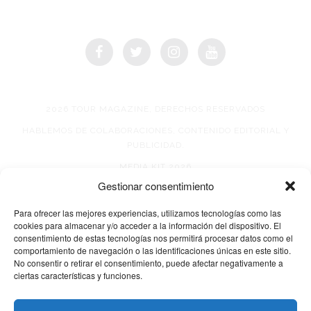
2026 TOUR MAGAZINE, DERECHOS RESERVADOS
HABLEMOS DE COLABORACIONES, CONTENIDO EDITORIAL Y
PUBLICIDAD.
MEDIA KIT 2026
Gestionar consentimiento
AVISO DE PRIVACIDAD
Para ofrecer las mejores experiencias, utilizamos tecnologías como las
cookies para almacenar y/o acceder a la información del dispositivo. El
consentimiento de estas tecnologías nos permitirá procesar datos como el
comportamiento de navegación o las identificaciones únicas en este sitio.
No consentir o retirar el consentimiento, puede afectar negativamente a
ciertas características y funciones.
© 2026 TOUR MAGAZINE