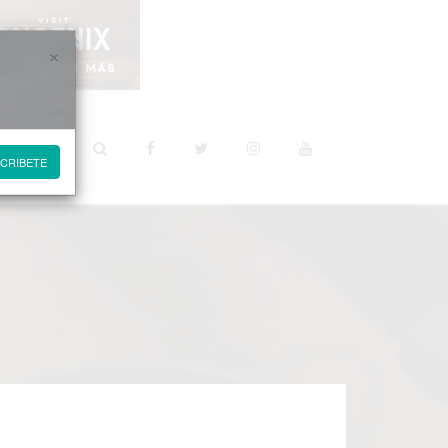
×
STINOS
CRIBETE