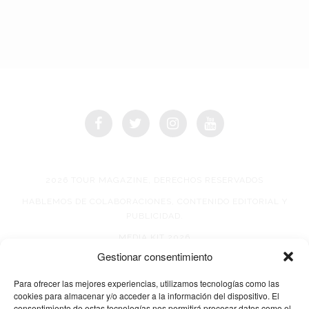
2026 TOUR MAGAZINE, DERECHOS RESERVADOS
HABLEMOS DE COLABORACIONES, CONTENIDO EDITORIAL Y
PUBLICIDAD.
MEDIA KIT 2026
Gestionar consentimiento
AVISO DE PRIVACIDAD
Para ofrecer las mejores experiencias, utilizamos tecnologías como las
cookies para almacenar y/o acceder a la información del dispositivo. El
consentimiento de estas tecnologías nos permitirá procesar datos como el