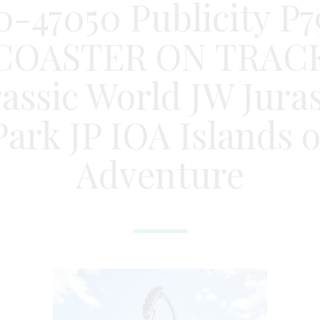
0-47050 Publicity P7
COASTER ON TRAC
rassic World JW Juras
Park JP IOA Islands o
Adventure