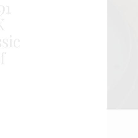
91
K
sic
f