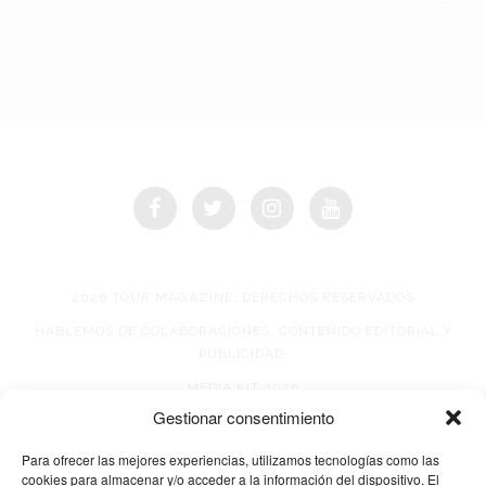
2026 TOUR MAGAZINE, DERECHOS RESERVADOS
HABLEMOS DE COLABORACIONES, CONTENIDO EDITORIAL Y
PUBLICIDAD.
MEDIA KIT 2026
Gestionar consentimiento
AVISO DE PRIVACIDAD
Para ofrecer las mejores experiencias, utilizamos tecnologías como las
cookies para almacenar y/o acceder a la información del dispositivo. El