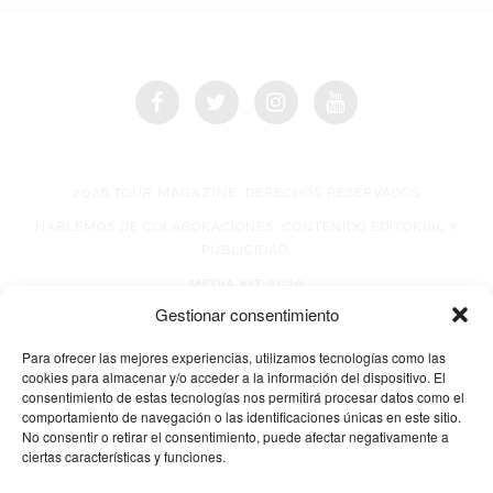
2026 TOUR MAGAZINE, DERECHOS RESERVADOS
HABLEMOS DE COLABORACIONES, CONTENIDO EDITORIAL Y
PUBLICIDAD.
MEDIA KIT 2026
Gestionar consentimiento
AVISO DE PRIVACIDAD
Para ofrecer las mejores experiencias, utilizamos tecnologías como las
cookies para almacenar y/o acceder a la información del dispositivo. El
consentimiento de estas tecnologías nos permitirá procesar datos como el
comportamiento de navegación o las identificaciones únicas en este sitio.
No consentir o retirar el consentimiento, puede afectar negativamente a
ciertas características y funciones.