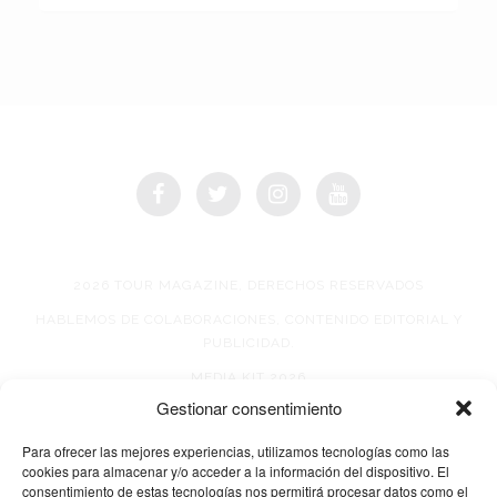
2026 TOUR MAGAZINE, DERECHOS RESERVADOS
HABLEMOS DE COLABORACIONES, CONTENIDO EDITORIAL Y
PUBLICIDAD.
MEDIA KIT 2026
Gestionar consentimiento
AVISO DE PRIVACIDAD
Para ofrecer las mejores experiencias, utilizamos tecnologías como las
cookies para almacenar y/o acceder a la información del dispositivo. El
consentimiento de estas tecnologías nos permitirá procesar datos como el