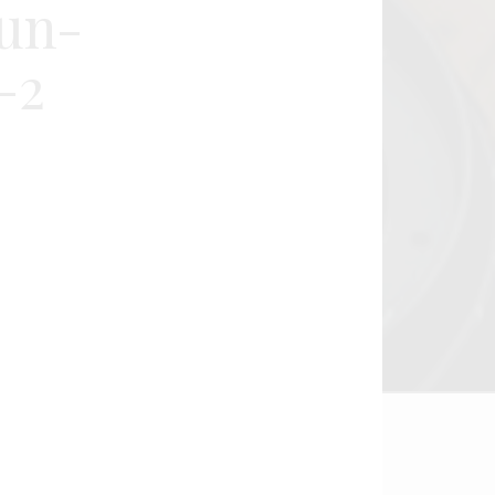
un-
-2