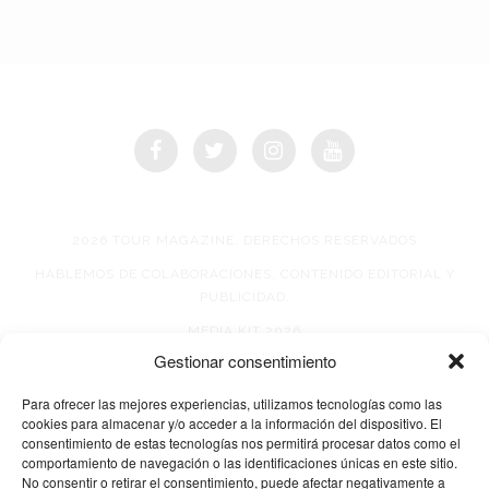
2026 TOUR MAGAZINE, DERECHOS RESERVADOS
HABLEMOS DE COLABORACIONES, CONTENIDO EDITORIAL Y
PUBLICIDAD.
MEDIA KIT 2026
Gestionar consentimiento
AVISO DE PRIVACIDAD
Para ofrecer las mejores experiencias, utilizamos tecnologías como las
cookies para almacenar y/o acceder a la información del dispositivo. El
consentimiento de estas tecnologías nos permitirá procesar datos como el
comportamiento de navegación o las identificaciones únicas en este sitio.
No consentir o retirar el consentimiento, puede afectar negativamente a