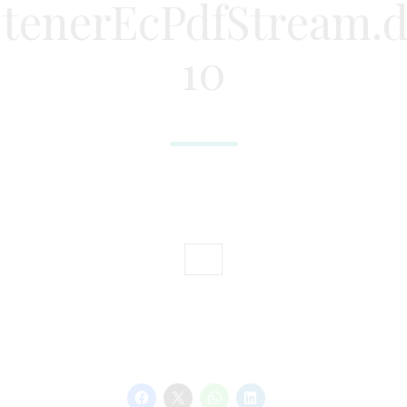
tenerEcPdfStream.
10