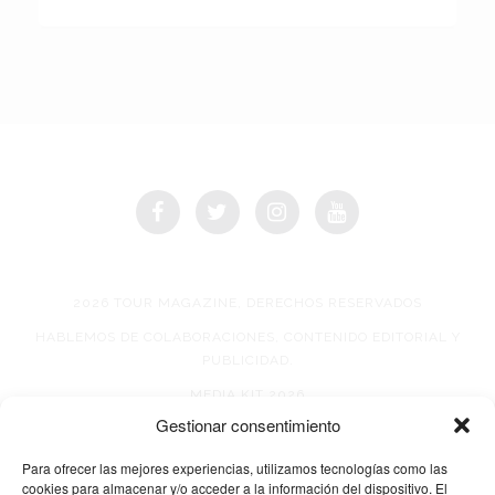
2026 TOUR MAGAZINE, DERECHOS RESERVADOS
HABLEMOS DE COLABORACIONES, CONTENIDO EDITORIAL Y
PUBLICIDAD.
MEDIA KIT 2026
Gestionar consentimiento
AVISO DE PRIVACIDAD
Para ofrecer las mejores experiencias, utilizamos tecnologías como las
cookies para almacenar y/o acceder a la información del dispositivo. El