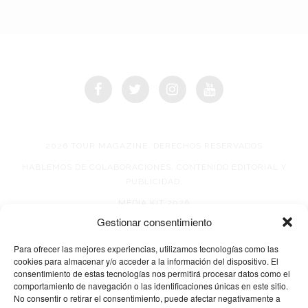
2026 TOUR MAGAZINE, DERECHOS RESERVADOS
HABLEMOS DE COLABORACIONES, CONTENIDO EDITORIAL Y
PUBLICIDAD.
MEDIA KIT 2026
Gestionar consentimiento
AVISO DE PRIVACIDAD
Para ofrecer las mejores experiencias, utilizamos tecnologías como las
cookies para almacenar y/o acceder a la información del dispositivo. El
consentimiento de estas tecnologías nos permitirá procesar datos como el
comportamiento de navegación o las identificaciones únicas en este sitio.
No consentir o retirar el consentimiento, puede afectar negativamente a