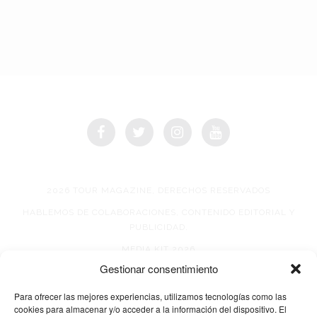
2026 TOUR MAGAZINE, DERECHOS RESERVADOS
HABLEMOS DE COLABORACIONES, CONTENIDO EDITORIAL Y
PUBLICIDAD.
MEDIA KIT 2026
Gestionar consentimiento
AVISO DE PRIVACIDAD
Para ofrecer las mejores experiencias, utilizamos tecnologías como las
cookies para almacenar y/o acceder a la información del dispositivo. El