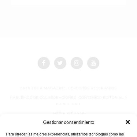
2026 TOUR MAGAZINE, DERECHOS RESERVADOS
HABLEMOS DE COLABORACIONES, CONTENIDO EDITORIAL Y
PUBLICIDAD.
MEDIA KIT 2026
Gestionar consentimiento
AVISO DE PRIVACIDAD
Para ofrecer las mejores experiencias, utilizamos tecnologías como las