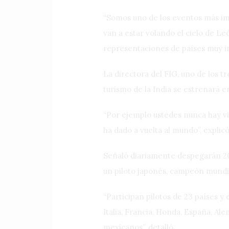
“Somos uno de los eventos más im
van a estar volando el cielo de Le
representaciones de países muy im
La directora del FIG, uno de los t
turismo de la India se estrenará en
“Por ejemplo ustedes nunca hay vi
ha dado a vuelta al mundo”, explicó
Señaló diariamente despegarán 20
un piloto japonés, campeón mundia
“Participan pilotos de 23 países y 
Italia, Francia, Honda, España, Al
mexicanos”, detalló.