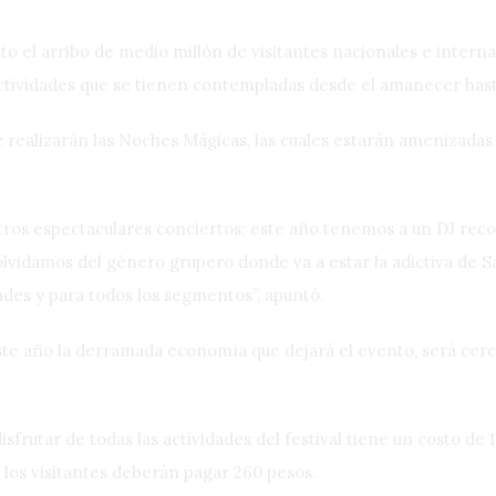
sto el arribo de medio millón de visitantes nacionales e intern
ctividades que se tienen contempladas desde el amanecer has
 se realizarán las Noches Mágicas, las cuales estarán amenizada
tros espectaculares conciertos; este año tenemos a un DJ r
olvidamos del género grupero donde va a estar la adictiva de 
dades y para todos los segmentos”, apuntó.
ste año la derramada economía que dejará el evento, será cerc
isfrutar de todas las actividades del festival tiene un costo de
los visitantes deberán pagar 260 pesos.