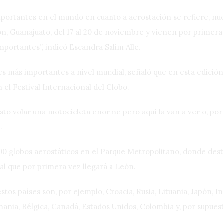
portantes en el mundo en cuanto a aerostación se refiere, nu
ón, Guanajuato, del 17 al 20 de noviembre y vienen por primera 
portantes”, indicó Escandra Salim Alle.
res más importantes a nivel mundial, señaló que en esta edició
 el Festival Internacional del Globo.
sto volar una motocicleta enorme pero aquí la van a ver o, por
.
0 globos aerostáticos en el Parque Metropolitano, donde dest
l que por primera vez llegará a León.
estos países son, por ejemplo, Croacia, Rusia, Lituania, Japón, In
emania, Bélgica, Canadá, Estados Unidos, Colombia y, por supues