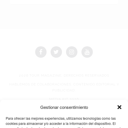
2026 TOUR MAGAZINE, DERECHOS RESERVADOS
HABLEMOS DE COLABORACIONES, CONTENIDO EDITORIAL Y
PUBLICIDAD.
MEDIA KIT 2026
Gestionar consentimiento
AVISO DE PRIVACIDAD
Para ofrecer las mejores experiencias, utilizamos tecnologías como las
cookies para almacenar y/o acceder a la información del dispositivo. El