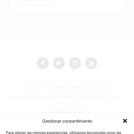
2026 TOUR MAGAZINE, DERECHOS RESERVADOS
HABLEMOS DE COLABORACIONES, CONTENIDO EDITORIAL Y
PUBLICIDAD.
MEDIA KIT 2026
Gestionar consentimiento
AVISO DE PRIVACIDAD
Para ofrecer las mejores experiencias, utilizamos tecnologías como las