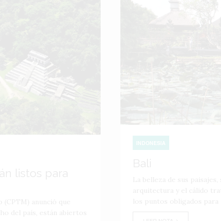
INDONESIA
Bali
n listos para
La belleza de sus paisajes,
arquitectura y el cálido tr
los puntos obligados para l
o (CPTM) anunció que
cho del país, están abiertos
LEER NOTA