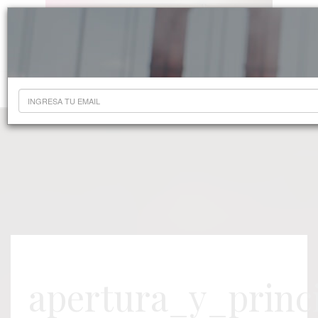
apertura_y_princ